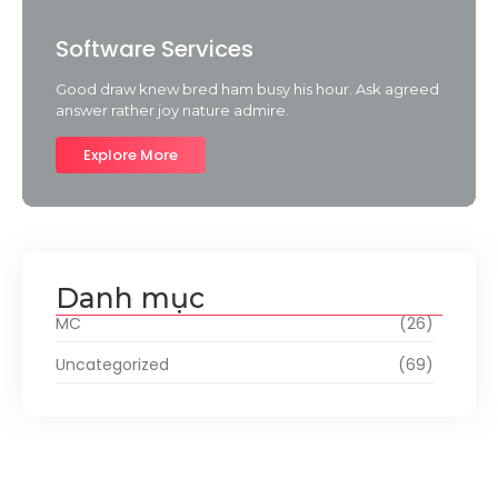
Software Services
Good draw knew bred ham busy his hour. Ask agreed
answer rather joy nature admire.
Explore More
Danh mục
MC
(26)
Uncategorized
(69)