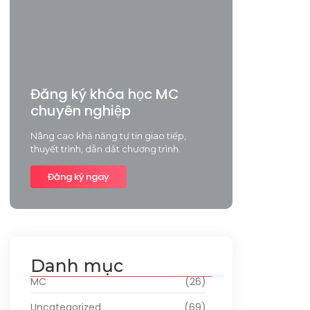
Đăng ký khóa học MC
chuyên nghiệp
Nâng cao khả năng tự tin giao tiếp,
thuyết trình, dẫn dắt chương trình.
Đăng ký ngay
Danh mục
MC
(26)
Uncategorized
(69)