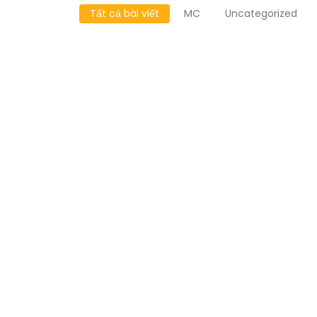
Tất cả bài viết
MC
Uncategorized
Nghệ Thuật Nói 
Chúng – 7 bí quy
thành công
Tháng 8 2, 2026
/
No Comments
Bạn đang chuẩn bị một buổi thuyết trình q
giọng nói run rẩy, và tay bắt đầu ra mồ hô
phải đứng trước đám đông nói chuyện. Thự
Đọc bài viết